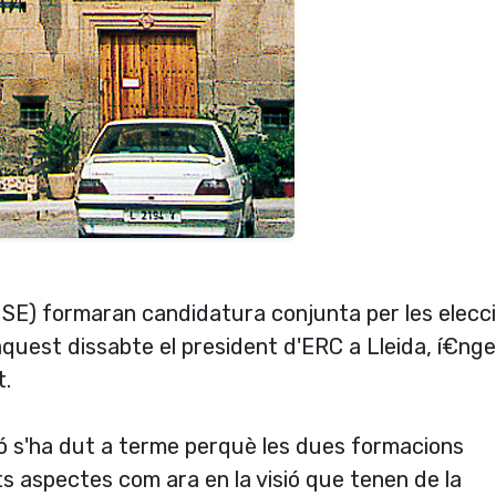
NSE) formaran candidatura conjunta per les elecc
aquest dissabte el president d'ERC a Lleida, í€nge
t.
ió s'ha dut a terme perquè les dues formacions
s aspectes com ara en la visió que tenen de la