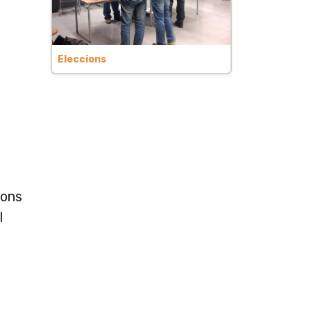
Eleccions
ions
l