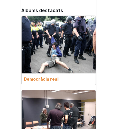
Àlbums destacats
Democràcia real