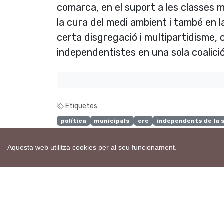
comarca, en el suport a les classes mi
la cura del medi ambient i també en l
certa disgregació i multipartidisme, c
independentistes en una sola coalició
Etiquetes:
polí­tica
municipals
erc
independents de la 
Aquesta web utilitza cookies per al seu funcionament.
H