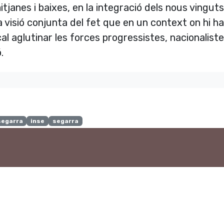
tjanes i baixes, en la integració dels nous vinguts
a visió conjunta del fet que en un context on hi h
al aglutinar les forces progressistes, nacionaliste
.
segarra
inse
segarra
o vols compartir?