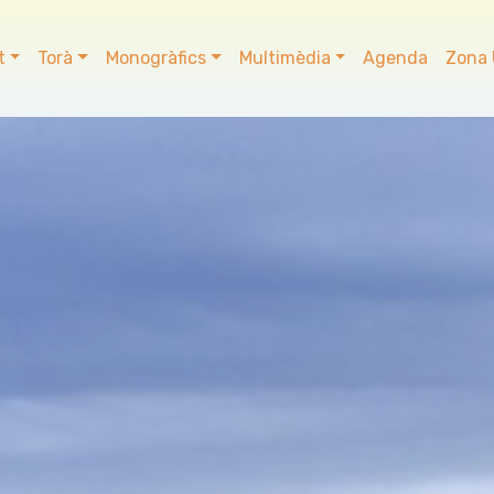
t
Torà
Monogràfics
Multimèdia
Agenda
Zona 