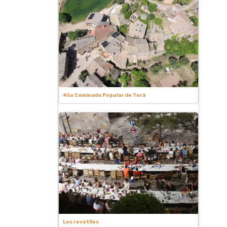
45a Caminada Popular de Torà
Les revetlles