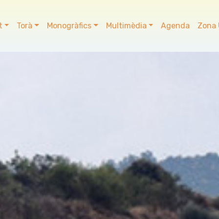
t
Torà
Monogràfics
Multimèdia
Agenda
Zona 