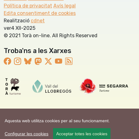
Política de privacitat
Avís legal
Edita consentiment de cookies
Realització
cdnet
ver4 XII-2025
© 2021 Torà on-line. All Rights Reserved
Troba'ns a les Xarxes
Aquesta web utilitza cookies per al seu funcionament.
Configurar les cookies
Acceptar totes les cookies