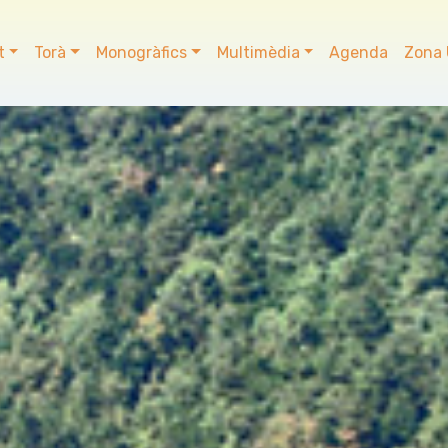
t
Torà
Monogràfics
Multimèdia
Agenda
Zona 