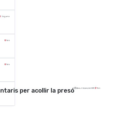
Segarra
Torà
Torà
taris per acollir la presó
dijous, 2 de juny de 2005
Torà