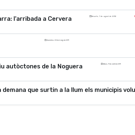
arra: l'arribada a Cervera
dimarts, 7 de agost de 2012
divendres, 20 de maig de 2011
iu autòctones de la Noguera
dilluns, 11 de abril de 2011
 demana que surtin a la llum els municipis volun