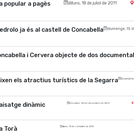
a popular a pagès
dilluns, 18 de juliol de 2011
rolo ja és al castell de Concabella
diumenge, 15 d
ncabella i Cervera objecte de dos documenta
xen els atractius turístics de la Segarra
divendre
paisatge dinàmic
dissabte, 30 de novembre de 2013
a Torà
dijous, 19 de setembre de 2013