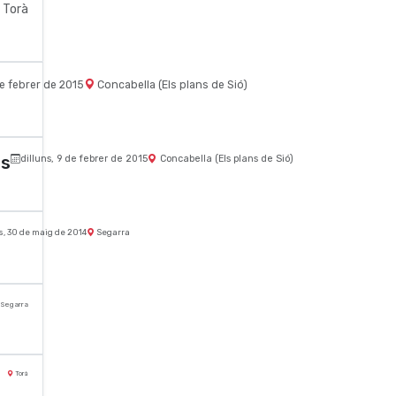
Torà
e febrer de 2015
Concabella (Els plans de Sió)
ls
dilluns, 9 de febrer de 2015
Concabella (Els plans de Sió)
s, 30 de maig de 2014
Segarra
Segarra
Torà