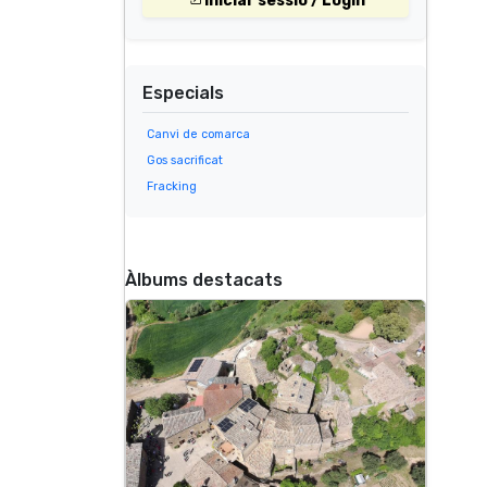
Iniciar sessió / Login
Especials
Canvi de comarca
Gos sacrificat
Fracking
Àlbums destacats