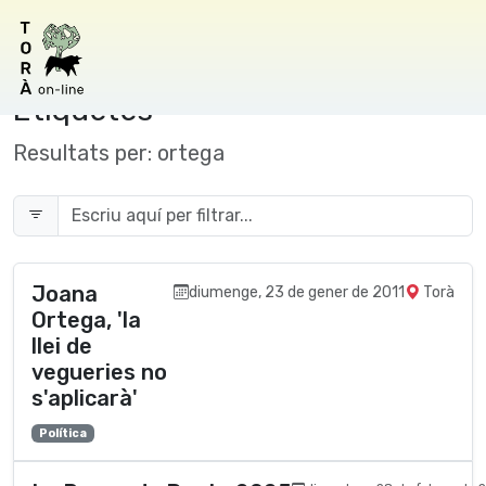
Etiquetes
Resultats per:
ortega
Joana
diumenge, 23 de gener de 2011
Torà
Ortega, 'la
llei de
vegueries no
s'aplicarà'
Polí­tica