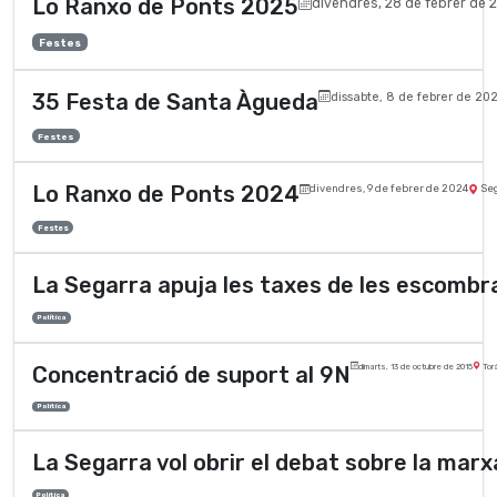
Lo Ranxo de Ponts 2025
divendres, 28 de febrer de 
Festes
35 Festa de Santa Àgueda
dissabte, 8 de febrer de 20
Festes
Lo Ranxo de Ponts 2024
divendres, 9 de febrer de 2024
Se
Festes
La Segarra apuja les taxes de les escombr
Polí­tica
Concentració de suport al 9N
dimarts, 13 de octubre de 2015
Tor
Polí­tica
La Segarra vol obrir el debat sobre la marx
Polí­tica