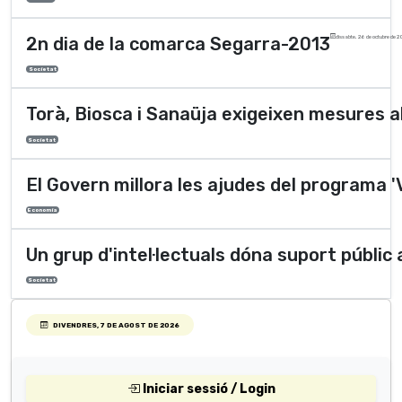
2n dia de la comarca Segarra-2013
dissabte, 26 de octubre de 2
Societat
Torà, Biosca i Sanaüja exigeixen mesures a
Societat
El Govern millora les ajudes del programa 'V
Economia
Un grup d'intel·lectuals dóna suport públic 
Societat
DIVENDRES, 7 DE AGOST DE 2026
Iniciar sessió / Login