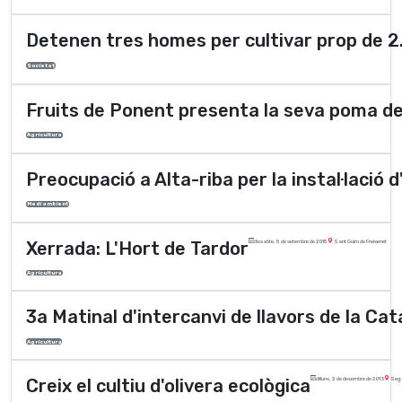
Detenen tres homes per cultivar prop de 2
Societat
Fruits de Ponent presenta la seva poma 
Agricultura
Preocupació a Alta-riba per la instal·lació 
Medi ambient
Xerrada: L'Hort de Tardor
dissabte, 5 de setembre de 2015
Sant Guim de Freixenet
Agricultura
3a Matinal d'intercanvi de llavors de la Cat
Agricultura
Creix el cultiu d'olivera ecològica
dilluns, 2 de desembre de 2013
Seg