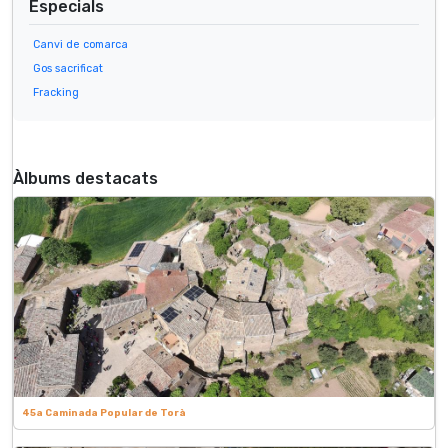
Especials
Canvi de comarca
Gos sacrificat
Fracking
Àlbums destacats
45a Caminada Popular de Torà