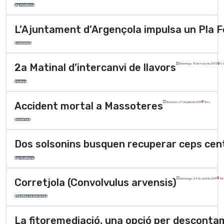
Agricultura
L’Ajuntament d’Argençola impulsa un Pla F
Economia
2a Matinal d’intercanvi de llavors
diumenge, 10 de març de 2013
Ca
Festes
Accident mortal a Massoteres
dimecres, 27 de juliol de 2011
Torà
Societat
Dos solsonins busquen recuperar ceps cent
Agricultura
Corretjola (Convolvulus arvensis)
diumenge, 24 de abril de 2011
Tor
Plantes remeieres
La fitoremediació, una opció per desconta