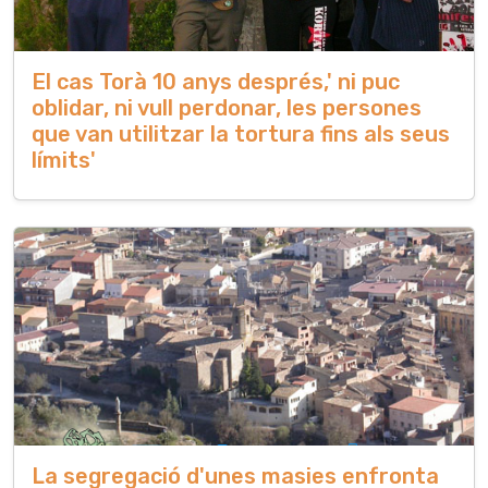
El cas Torà 10 anys després,' ni puc
oblidar, ni vull perdonar, les persones
que van utilitzar la tortura fins als seus
límits'
La segregació d'unes masies enfronta