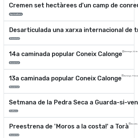
Cremen set hectàrees d'un camp de conre
Agricultura
Desarticulada una xarxa internacional de t
Societat
14a caminada popular Coneix Calonge
diumenge, 22 de
Societat
13a caminada popular Coneix Calonge
diumenge, 17 de s
Societat
Setmana de la Pedra Seca a Guarda-si-ve
Cultura
Preestrena de 'Moros a la costa!' a Torà
dissabte, 
Societat