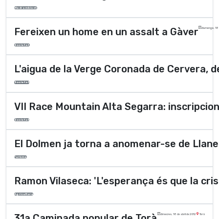
Medi ambient
Fereixen un home en un assalt a Gàver
diumenge, 18 
Societat
L'aigua de la Verge Coronada de Cervera, 
Societat
VII Race Mountain Alta Segarra: inscripcio
Societat
El Dolmen ja torna a anomenar-se de Llane
Turisme
Ramon Vilaseca: 'L'esperança és que la cris
Agricultura
31a Caminada popular de Torà
dimecres, 18 de abril de 2012
Torà