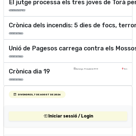
El jutge processa els tres joves de Torà pe
Joves Detinguts
Crònica dels incendis: 5 dies de focs, terror
Incendi del 98
Unió de Pagesos carrega contra els Mosso
Incendi del 98
Crònica dia 19
diumenge, 19 de juliol de 1998
Torà
Incendi del 98
DIVENDRES, 7 DE AGOST DE 2026
Iniciar sessió / Login