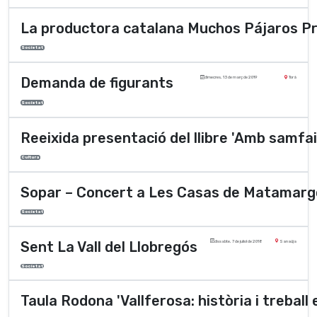
La productora catalana Muchos Pájaros Pro
Societat
Demanda de figurants
dimecres, 13 de març de 2019
Torà
Societat
Reeixida presentació del llibre 'Amb samfai
Cultura
Sopar – Concert a Les Casas de Matamarg
Societat
Sent La Vall del Llobregós
dissabte, 7 de juliol de 2018
Sanaüja
Societat
Taula Rodona 'Vallferosa: història i treball 