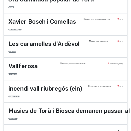
Rutes
Xavier Bosch i Comellas
divendres, 9 de desembre de 2011
Torà
Personatges
Les caramelles d'Ardèvol
dilluns, 11 de abril de 2011
Torà
Cultura
Vallferosa
dimecres, 1 de desembre de 2010
Vallferosa (Torà)
Els Nuclis
incendi vall riubregós (ein)
divendres, 17 de juliol de 2009
Torà
Agricultura
Masies de Torà i Biosca demanen passar al
Societat