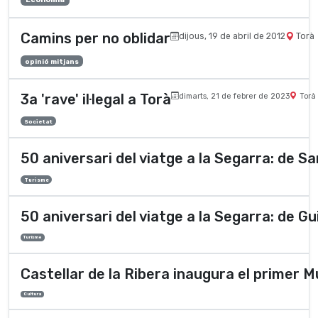
Camins per no oblidar
dijous, 19 de abril de 2012
Torà
opinió mitjans
3a 'rave' il·legal a Torà
dimarts, 21 de febrer de 2023
Torà
Societat
50 aniversari del viatge a la Segarra: de S
Turisme
50 aniversari del viatge a la Segarra: de G
Turisme
Castellar de la Ribera inaugura el primer 
Cultura