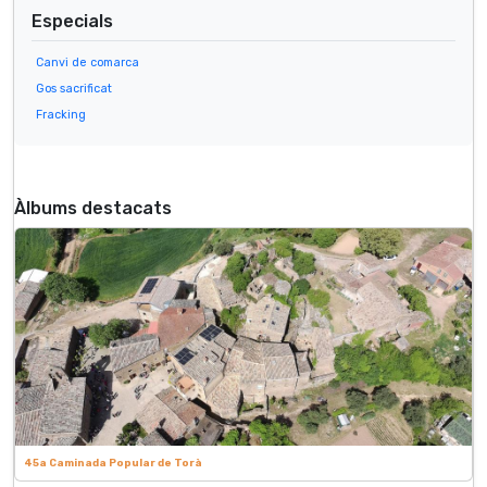
Especials
Canvi de comarca
Gos sacrificat
Fracking
Àlbums destacats
45a Caminada Popular de Torà