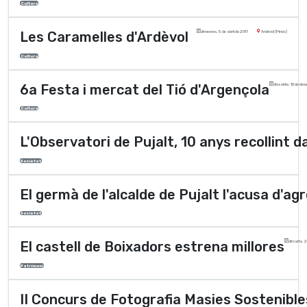
Cultura
Les Caramelles d'Ardèvol
dimecres, 5 de abril de 2017
Ardèvol (Pinós)
Cultura
6a Festa i mercat del Tió d'Argençola
dissabte, 10 de de
Cultura
L'Observatori de Pujalt, 10 anys recollint
Societat
El germà de l'alcalde de Pujalt l'acusa d'agr
Societat
El castell de Boixadors estrena millores
dimarts, 
Patrimoni
II Concurs de Fotografia Masies Sostenible