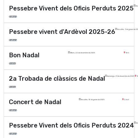
Pessebre Vivent dels Oficis Perduts 2025
di
Cultura
Pessebre vivent d'Ardèvol 2025-26
dissabte, 3 de gener de 2
Cultura
Bon Nadal
dilluns, 22 de desembre de 2025
Torà
Festes
2a Trobada de clàssics de Nadal
diumenge, 21 de desembre de 2025
T
Festes
Concert de Nadal
dissabte, 18 de gener de 2025
Calaf
Cultura
Pessebre Vivent dels Oficis Perduts 2024
di
Cultura