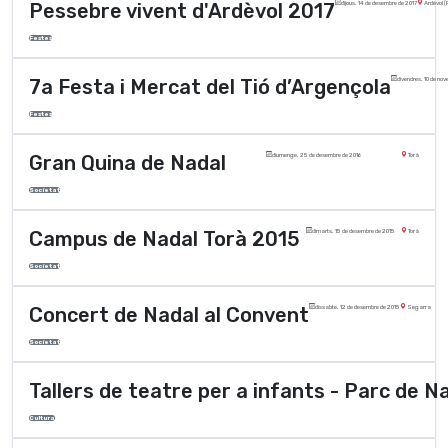
Pessebre vivent d'Ardèvol 2017
dijous, 14 de desembre de 2017
Ardèvol (
Festes
7a Festa i Mercat del Tió d’Argençola
divendres, 10 de no
Festes
Gran Quina de Nadal
diumenge, 25 de desembre de 2016
Torà
Societat
Campus de Nadal Torà 2015
dimarts, 15 de desembre de 2015
Torà
Societat
Concert de Nadal al Convent
dissabte, 12 de desembre de 2015
Segarra
Societat
Tallers de teatre per a infants - Parc de N
Cultura