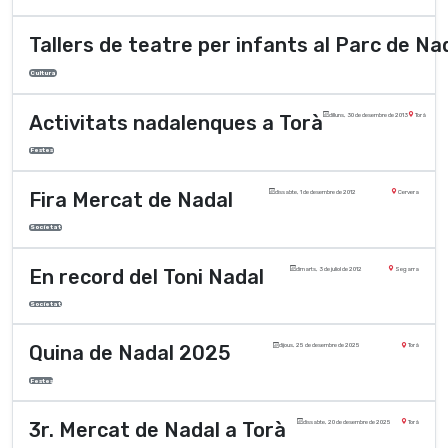
Tallers de teatre per infants al Parc de Na
Cultura
Activitats nadalenques a Torà
dilluns, 30 de desembre de 2013
Torà
Festes
Fira Mercat de Nadal
dissabte, 1 de desembre de 2012
Cervera
Societat
En record del Toni Nadal
dimarts, 3 de juliol de 2012
Segarra
Societat
Quina de Nadal 2025
dijous, 25 de desembre de 2025
Torà
Festes
3r. Mercat de Nadal a Torà
dissabte, 20 de desembre de 2025
Torà