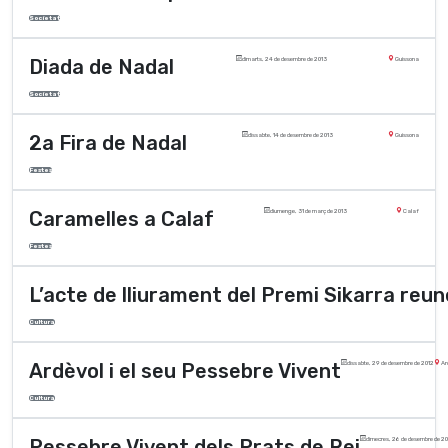
Societat
Diada de Nadal
dimarts, 24 de desembre de 2013
Guissona
Societat
2a Fira de Nadal
dissabte, 14 de desembre de 2013
Guissona
Festes
Caramelles a Calaf
diumenge, 31 de març de 2013
Calaf
Festes
L’acte de lliurament del Premi Sikarra reu
Cultura
Ardèvol i el seu Pessebre Vivent
dissabte, 29 de desembre de 2012
Ard
Cultura
Pessebre Vivent dels Prats de Rei
dimecres, 26 de desembre de 2