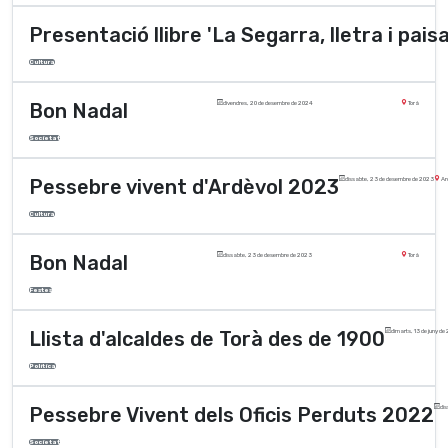
Presentació llibre 'La Segarra, lletra i pais
Cultura
Bon Nadal
divendres, 20 de desembre de 2024
Torà
Societat
Pessebre vivent d'Ardèvol 2023
dissabte, 23 de desembre de 2023
Ard
Cultura
Bon Nadal
dissabte, 23 de desembre de 2023
Torà
Festes
Llista d'alcaldes de Torà des de 1900
dimarts, 13 de juny d
Polí­tica
Pessebre Vivent dels Oficis Perduts 2022
dis
Societat