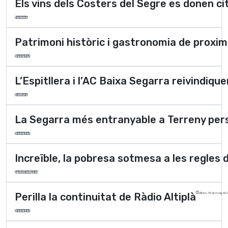
Els vins dels Costers del Segre es donen ci
Turisme
Patrimoni històric i gastronomia de proxim
Societat
L’Espitllera i l’AC Baixa Segarra reivindiqu
Cultura
La Segarra més entranyable a Terreny per
Societat
Increïble, la pobresa sotmesa a les regles
opinió mitjans
Perilla la continuitat de Ràdio Altiplà
dilluns, 14 de maig de
Societat