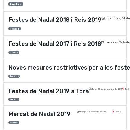
Festes
Festes de Nadal 2018 i Reis 2019
divendres, 14 d
Festes
Festes de Nadal 2017 i Reis 2018
divendres, 15 de d
Festes
Noves mesures restrictives per a les fest
Societat
Festes de Nadal 2019 a Torà
dilluns, 23 de desembre de 2019
Torà
Societat
Mercat de Nadal 2019
diumenge, 1 de desembre de 2019
Cervera
Societat