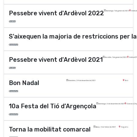
Pessebre vivent d'Ardèvol 2022
diumenge, 1 de gener de 2023
Ardèvol
Festes
S'aixequen la majoria de restriccions per l
Societat
Pessebre vivent d'Ardèvol 2021
dissabte, 1 de gener de 2022
Ardèvol (P
Festes
Bon Nadal
divendres, 24 de desembre de 2021
Torà
Societat
10a Festa del Tió d’Argençola
diumenge, 5 de desembre de 2021
Clariana (Ar
Societat
Torna la mobilitat comarcal
dijous, 4 de febrer de 2021
Segarra