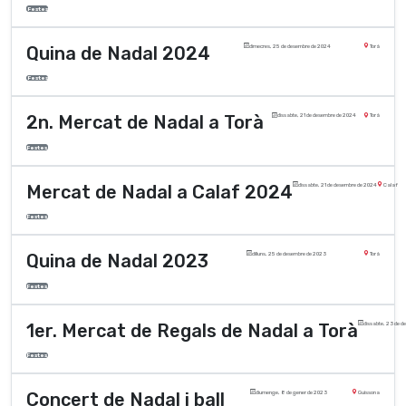
Festes
Quina de Nadal 2024
dimecres, 25 de desembre de 2024
Torà
Festes
2n. Mercat de Nadal a Torà
dissabte, 21 de desembre de 2024
Torà
Festes
Mercat de Nadal a Calaf 2024
dissabte, 21 de desembre de 2024
Calaf
Festes
Quina de Nadal 2023
dilluns, 25 de desembre de 2023
Torà
Festes
1er. Mercat de Regals de Nadal a Torà
dissabte, 23 de 
Festes
Concert de Nadal i ball
diumenge, 8 de gener de 2023
Guissona