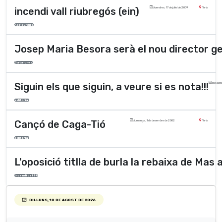
incendi vall riubregós (ein)
divendres, 17 de juliol de 2009
Torà
Agricultura
Josep Maria Besora serà el nou director 
Catalunya
Siguin els que siguin, a veure si es nota!!!
dissabt
editorial
Cançó de Caga-Tió
diumenge, 1 de desembre de 2002
Torà
editorial
L'oposició titlla de burla la rebaixa de Mas 
Incendi del 98
DILLUNS, 10 DE AGOST DE 2026