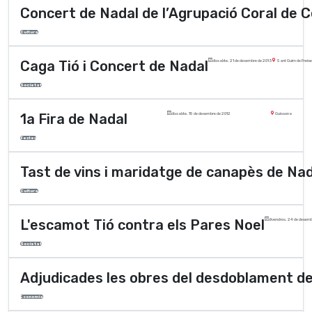
Concert de Nadal de l’Agrupació Coral de 
Cultura
Caga Tió i Concert de Nadal
dissabte, 21 de desembre de 2013
Sant Guim de Freixe
Societat
1a Fira de Nadal
dissabte, 15 de desembre de 2012
Guissona
Festes
Tast de vins i maridatge de canapès de Na
Cultura
L'escamot Tió contra els Pares Noel
divendres, 24 de desemb
Societat
Adjudicades les obres del desdoblament de
Economia