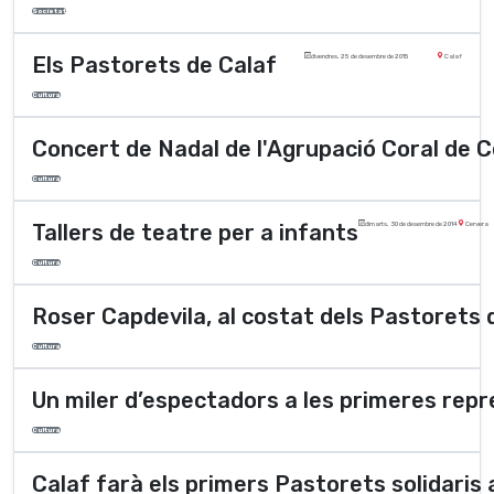
Societat
Els Pastorets de Calaf
divendres, 25 de desembre de 2015
Calaf
Cultura
Concert de Nadal de l'Agrupació Coral de 
Cultura
Tallers de teatre per a infants
dimarts, 30 de desembre de 2014
Cervera
Cultura
Roser Capdevila, al costat dels Pastorets 
Cultura
Un miler d’espectadors a les primeres repr
Cultura
Calaf farà els primers Pastorets solidaris