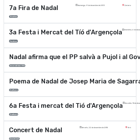
7a Fira de Nadal
diumenge, 8 de desembre de 2013
Cervera
Festes
3a Festa i Mercat del Tíó d'Argençola
divendres, 6 de des
Festes
Nadal afirma que el PP salvà a Pujol i al Go
Incendi del 98
Poema de Nadal de Josep Maria de Sagarr
Cultura
6a Festa i mercat del Tió d'Argençola
dissabte, 10 de de
Cultura
Concert de Nadal
dimarts, 22 de desembre de 2015
Torà
Societat