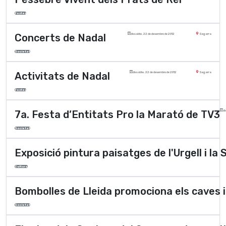
Festes
Concerts de Nadal
dissabte, 22 de desembre de 2012
Segarra
Societat
Activitats de Nadal
dissabte, 22 de desembre de 2012
Segarra
Festes
7a. Festa d’Entitats Pro la Marató de TV3
di
Societat
Exposició pintura paisatges de l'Urgell i la
Cultura
Bombolles de Lleida promociona els caves 
Societat