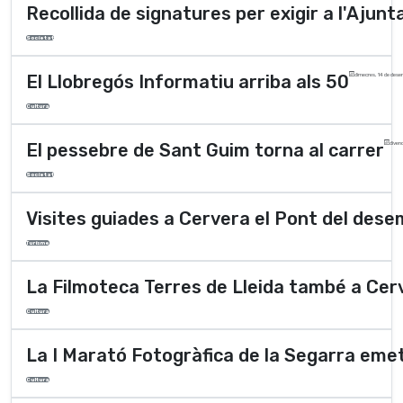
Recollida de signatures per exigir a l'Ajunt
Societat
El Llobregós Informatiu arriba als 50
dimecres, 14 de dese
Cultura
El pessebre de Sant Guim torna al carrer
diven
Societat
Visites guiades a Cervera el Pont del des
Turisme
La Filmoteca Terres de Lleida també a Cer
Cultura
La I Marató Fotogràfica de la Segarra emet
Cultura