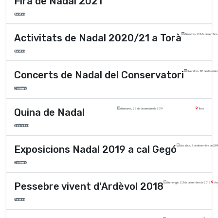
Fira de Nadal 2021
Festes
Activitats de Nadal 2020/21 a Torà
dimecres, 23 de desembre
Festes
Concerts de Nadal del Conservatori
divendres, 18 de desemb
Cultura
Quina de Nadal
dimecres, 25 de desembre de 2019
Torà
Societat
Exposicions Nadal 2019 a cal Gegó
dissabte, 7 de desembre de 20
Cultura
Pessebre vivent d'Ardèvol 2018
diumenge, 23 de desembre de 2018
Ard
Festes