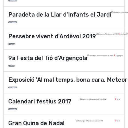
Societat
Paradeta de la Llar d'Infants el Jardí
divendres, 4 de des
Societat
Pessebre vivent d'Ardèvol 2019
dimecres, 1 de gener de 2020
Ardèvol (P
Festes
9a Festa del Tió d’Argençola
divendres, 6 de desembre de 2019
Argençola
Festes
Exposició 'Al mal temps, bona cara. Meteoro
Societat
Calendari festius 2017
divendres, 30 de desembre de 2016
Torà
Societat
Gran Quina de Nadal
diumenge, 27 de desembre de 2015
Torà