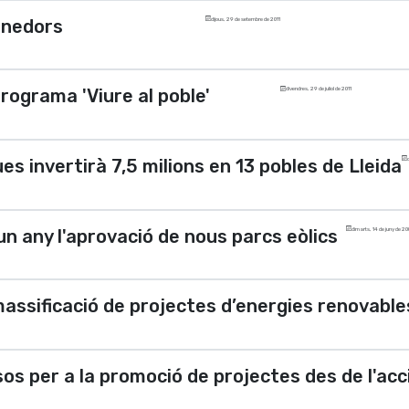
enedors
dijous, 29 de setembre de 2011
programa 'Viure al poble'
divendres, 29 de juliol de 2011
es invertirà 7,5 milions en 13 pobles de Lleida
un any l'aprovació de nous parcs eòlics
dimarts, 14 de juny de 2
assificació de projectes d’energies renovable
s per a la promoció de projectes des de l'acci