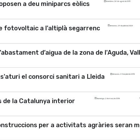
s'oposen a deu miniparcs eòlics
divendres, 26 de agost de 2011
e fotovoltaic a l'altiplà segarrenc
dimecres, 29 de juliol de 2020
’abastament d’aigua de la zona de l'Aguda, Val
turi el consorci sanitari a Lleida
dimecres, 23 de juliol de 2014
s de la Catalunya interior
diumenge, 2 de març de 2014
nstruccions per a activitats agràries seran m