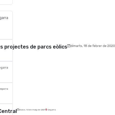
garra
us projectes de parcs eòlics
dimarts, 18 de febrer de 2020
garra
egarra
Central
dijous, 13 de maig de 2021
Segarra