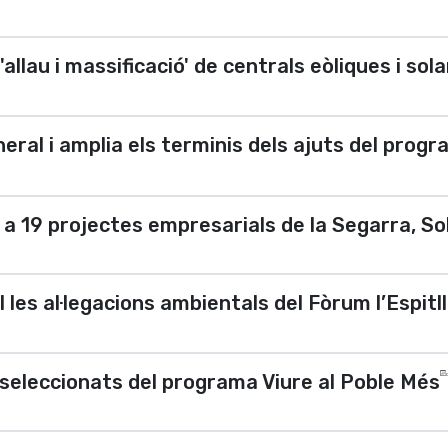
allau i massificació' de centrals eòliques i solar
eral i amplia els terminis dels ajuts del progra
a 19 projectes empresarials de la Segarra, So
 les al·legacions ambientals del Fòrum l’Espitl
s seleccionats del programa Viure al Poble Més