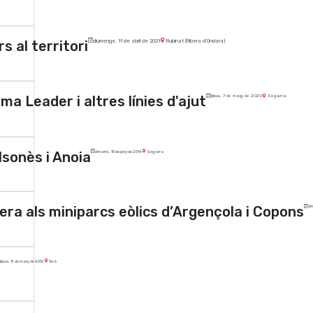
s al territori
diumenge, 11 de abril de 2021
Rubinat (Ribera d'Ondara)
ma Leader i altres línies d'ajut
dijous, 7 de maig de 2020
Segarra
lsonès i Anoia
dimarts, 10 de juny de 2014
Segarra
lera als miniparcs eòlics d’Argençola i Copons
di
dijous, 8 de març de 2012
Torà