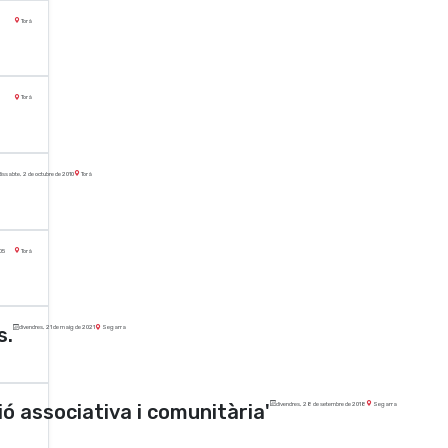
Torà
Torà
dissabte, 2 de octubre de 2010
Torà
005
Torà
s.
divendres, 21 de maig de 2021
Segarra
ó associativa i comunitària'
divendres, 28 de setembre de 2018
Segarra