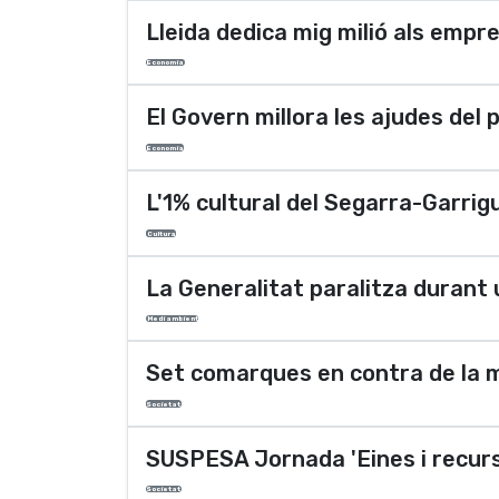
Lleida dedica mig milió als empr
Economia
El Govern millora les ajudes del 
Economia
L'1% cultural del Segarra-Garrigu
Cultura
La Generalitat paralitza durant 
Medi ambient
Set comarques en contra de la m
Societat
SUSPESA Jornada 'Eines i recurso
Societat