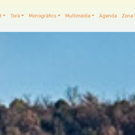
t
Torà
Monogràfics
Multimèdia
Agenda
Zona 