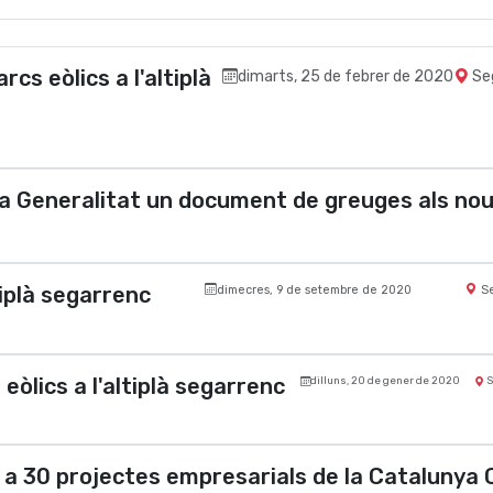
s eòlics a l'altiplà
dimarts, 25 de febrer de 2020
Se
a la Generalitat un document de greuges als no
tiplà segarrenc
dimecres, 9 de setembre de 2020
Se
eòlics a l'altiplà segarrenc
dilluns, 20 de gener de 2020
S
 a 30 projectes empresarials de la Catalunya 