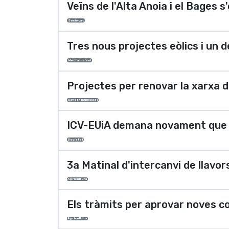
Veïns de l'Alta Anoia i el Bages 
Societat
Tres nous projectes eòlics i un d
Medi ambient
Projectes per renovar la xarxa d
Govern municipal
ICV-EUiA demana novament que s'a
Societat
3a Matinal d'intercanvi de llavor
Agricultura
Els tràmits per aprovar noves co
Agricultura