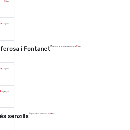
Torà
Segarra
lferosa i Fontanet
dimarts, 10 de desembre de 2019
Torà
Segarra
Argençola
és senzills
dijous, 16 de febrer de 2012
Torà