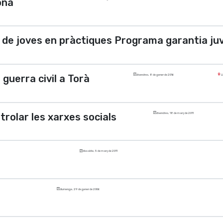
ona
 de joves en pràctiques Programa garantia ju
guerra civil a Torà
divendres, 8 de gener de 2016
L
trolar les xarxes socials
divendres, 18 de març de 2011
dissabte, 5 de març de 2011
diumenge, 29 de gener de 2006