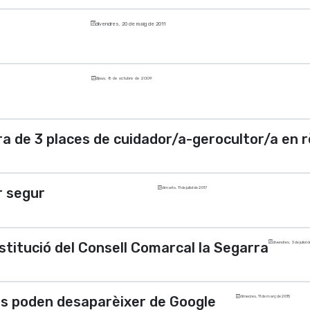
divendres, 20 de maig de 2011
dijous, 8 de octubre de 2009
ra de 3 places de cuidador/a-gerocultor/a en 
r segur
dimarts, 11 de juliol de 2017
nstitució del Consell Comarcal la Segarra
divendres, 3 de juliol 
s poden desaparèixer de Google
dimecres, 11 de març de 2015