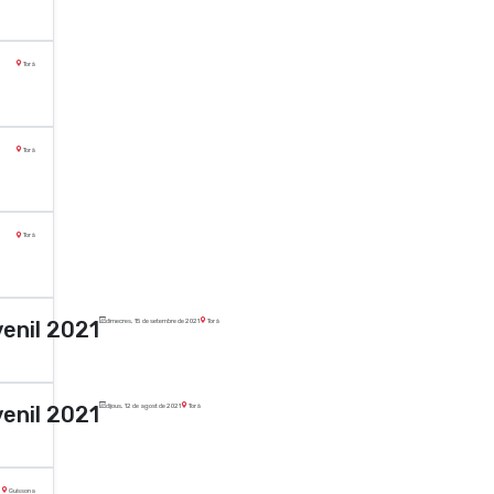
Torà
Torà
Torà
enil 2021
dimecres, 15 de setembre de 2021
Torà
enil 2021
dijous, 12 de agost de 2021
Torà
Guissona