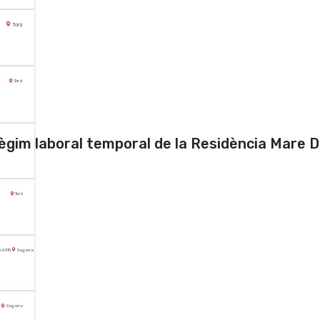
Torà
Torà
règim laboral temporal de la Residència Mare D
Torà
de 2015
Segarra
Segarra