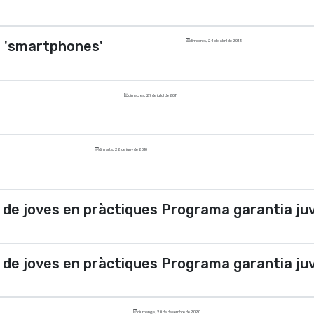
a 'smartphones'
dimecres, 24 de abril de 2013
dimecres, 27 de juliol de 2011
dimarts, 22 de juny de 2010
 de joves en pràctiques Programa garantia juv
 de joves en pràctiques Programa garantia juv
diumenge, 20 de desembre de 2020