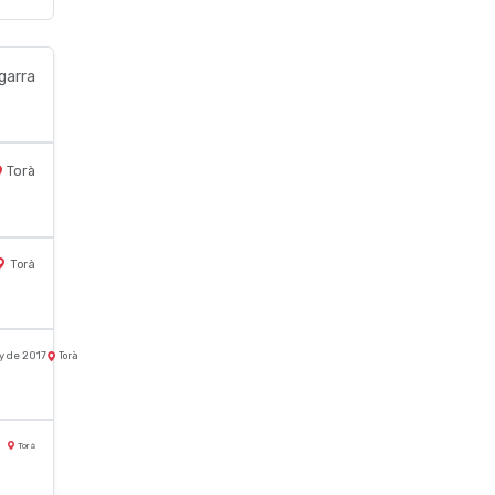
garra
Torà
Torà
ny de 2017
Torà
Torà