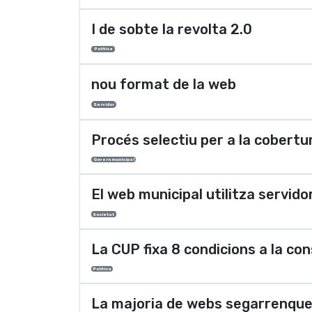
I de sobte la revolta 2.0
Polí­tica
nou format de la web
Servidor
Procés selectiu per a la cobertu
Govern municipal
El web municipal utilitza servido
Societat
La CUP fixa 8 condicions a la co
Polí­tica
La majoria de webs segarrenque