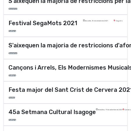
S'aixequen la majoria de restriccions per l
Societat
Festival SegaMots 2021
dissabte, 16 de octubre de 2021
Segarra
Cultura
S'aixequen la majoria de restriccions d'af
Societat
Cançons i Arrels, Els Modernismes Musical
Cultura
Festa major del Sant Crist de Cervera 202
Festes
45a Setmana Cultural Isagoge
divendres, 17 de setembre de 2021
Cervera
Cultura