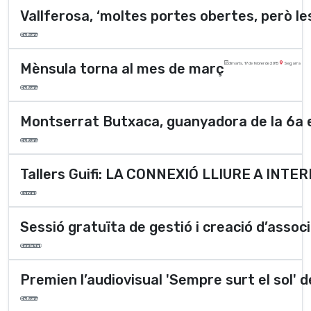
Vallferosa, ‘moltes portes obertes, però le
Cultura
Mènsula torna al mes de març
dimarts, 17 de febrer de 2015
Segarra
Cultura
Montserrat Butxaca, guanyadora de la 6a e
Cultura
Tallers Guifi: LA CONNEXIÓ LLIURE A INTE
Xarxes
Sessió gratuïta de gestió i creació d’assoc
Societat
Premien l’audiovisual 'Sempre surt el sol' 
Cultura