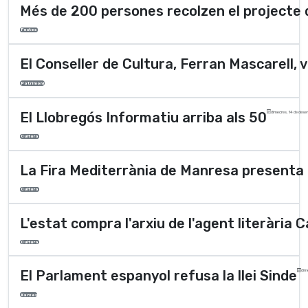
Més de 200 persones recolzen el projecte d
Festes
El Conseller de Cultura, Ferran Mascarell, v
Patrimoni
El Llobregós Informatiu arriba als 50
dimecres, 14 de dese
Cultura
La Fira Mediterrània de Manresa present
Cultura
L'estat compra l'arxiu de l'agent literària 
Cultura
El Parlament espanyol refusa la llei Sinde
dim
Xarxes