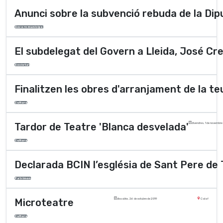
Anunci sobre la subvenció rebuda de la Dip
Govern municipal
El subdelegat del Govern a Lleida, José Cre
Societat
Finalitzen les obres d'arranjament de la t
Cultura
Tardor de Teatre 'Blanca desvelada'
divendres, 1 de novembre
Cultura
Declarada BCIN l’església de Sant Pere de T
Patrimoni
Microteatre
dissabte, 26 de octubre de 2019
Calaf
Cultura