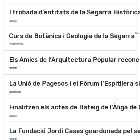
I trobada d'entitats de la Segarra Històric
Cultura
Curs de Botànica i Geologia de la Segarra
diss
Medi ambient
Els Amics de l’Arquitectura Popular recon
Cultura
La Unió de Pagesos i el Fòrum l’Espitllera 
Agricultura
Finalitzen els actes de Bateig de l’Àliga de
Cultura
La Fundació Jordi Cases guardonada pel seu
Cultura