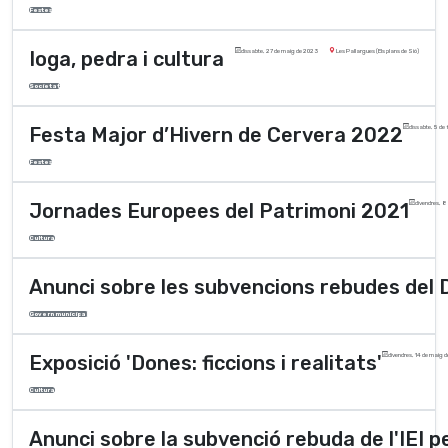
Festes
Ioga, pedra i cultura
dissabte, 27 de maig de 2023
Les Pallargues (Els plans de Sió)
Societat
Festa Major d’Hivern de Cervera 2022
dissabte, 5 de
Festes
Jornades Europees del Patrimoni 2021
divendres, 8
Cultura
Anunci sobre les subvencions rebudes del De
Govern municipal
Exposició 'Dones: ficcions i realitats'
divendres, 14 de maig 
Cultura
Anunci sobre la subvenció rebuda de l'IEI pe