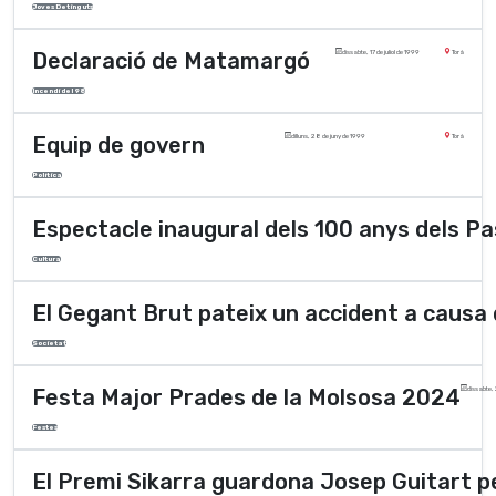
Joves Detinguts
Declaració de Matamargó
dissabte, 17 de juliol de 1999
Torà
Incendi del 98
Equip de govern
dilluns, 28 de juny de 1999
Torà
Polí­tica
Espectacle inaugural dels 100 anys dels P
Cultura
El Gegant Brut pateix un accident a causa 
Societat
Festa Major Prades de la Molsosa 2024
dissabte, 
Festes
El Premi Sikarra guardona Josep Guitart p