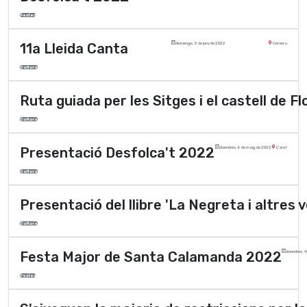
Festes
11a Lleida Canta
diumenge, 5 de juny de 2022
Cervera
Cultura
Ruta guiada per les Sitges i el castell de Fl
Cultura
Presentació Desfolca't 2022
divendres, 6 de maig de 2022
Calaf
Cultura
Presentació del llibre 'La Negreta i altres
Cultura
Festa Major de Santa Calamanda 2022
divendres, 
Festes