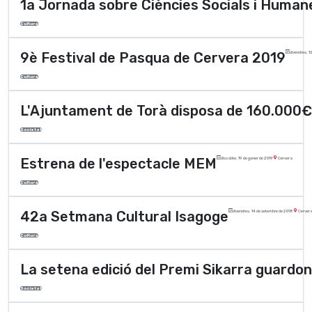
1a Jornada sobre Ciències Socials i Humane
Cultura
9è Festival de Pasqua de Cervera 2019
divendres, 12
Cultura
L'Ajuntament de Torà disposa de 160.000€ pe
Societat
Estrena de l'espectacle MEM
dissabte, 19 de gener de 2019
Cervera
Cultura
42a Setmana Cultural Isagoge
divendres, 14 de setembre de 2018
Cerver
Cultura
La setena edició del Premi Sikarra guardon
Societat