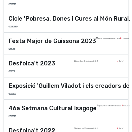
Cultura
Cicle 'Pobresa, Dones i Cures al Món Rural. 
Societat
Festa Major de Guissona 2023
dijous, 7 de setembre de 2023
Guissona
Festes
Desfolca't 2023
divendres, 16 de juny de 2023
Calaf
Festes
Exposició 'Guillem Viladot i els creadors de
Cultura
46a Setmana Cultural Isagoge
dijous, 15 de setembre de 2022
Cervera
Cultura
Desfolca't 2022
divendres, 17 de juny de 2022
Calaf