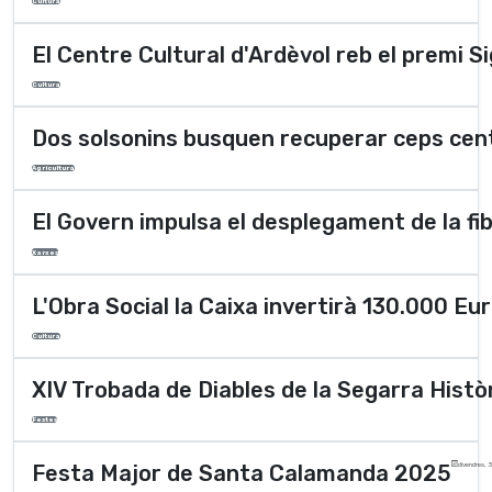
Cultura
El Centre Cultural d'Ardèvol reb el premi 
Cultura
Dos solsonins busquen recuperar ceps cent
Agricultura
El Govern impulsa el desplegament de la fi
Xarxes
L'Obra Social la Caixa invertirà 130.000 Eur
Cultura
XIV Trobada de Diables de la Segarra Histò
Festes
Festa Major de Santa Calamanda 2025
divendres, 