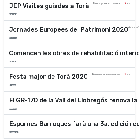
JEP Visites guiades a Torà
diumenge, 11 de octubre de 2020
Torà
Cultura
Jornades Europees del Patrimoni 2020
divendres, 
Cultura
Comencen les obres de rehabilitació interio
Cultura
Festa major de Torà 2020
divendres, 28 de agost de 2020
Torà
Festes
El GR-170 de la Vall del Llobregós renova la
Turisme
Espurnes Barroques farà una 3a. edició red
Societat