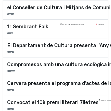
el Conseller de Cultura i Mitjans de Comuni
Polí­tica
1r Sembrant Folk
dissabte, 28 de setembre de 2024
Guissona
Festes
El Departament de Cultura presenta l'Any 
Cultura
Compromesos amb una cultura ecològica int
Societat
Cervera presenta el programa d’actes de la
Cultura
Convocat el 10è premi literari 7lletres
divendres, 10 de a
Cultura