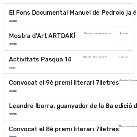
El Fons Documental Manuel de Pedrolo ja és
Cultura
Mostra d'Art ARTDAKÍ
dissabte, 13 de setembre de 2014
Cervera
Cultura
Activitats Pasqua 14
divendres, 18 de abril de 2014
Segarra
Festes
Convocat el 9è premi literari 7lletres
divendres, 31 de gen
Cultura
Leandre Iborra, guanyador de la 8a edició de
Cultura
Convocat el 8è premi literari 7lletres
dijous, 14 de febrer 