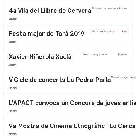
4a Vila del Llibre de Cervera
dissabte, 19 de octubre de 2019
Cervera
Cultura
Festa major de Torà 2019
dijous, 29 de agost de 2019
Torà
Festes
Xavier Niñerola Xuclà
dimecres, 7 de agost de 2019
Segarra
Festes
V Cicle de concerts La Pedra Parla
dissabte, 3 de agost de 2019
Cultura
L'APACT convoca un Concurs de joves arti
Cultura
9a Mostra de Cinema Etnogràfic i Lo Cerc
Cultura