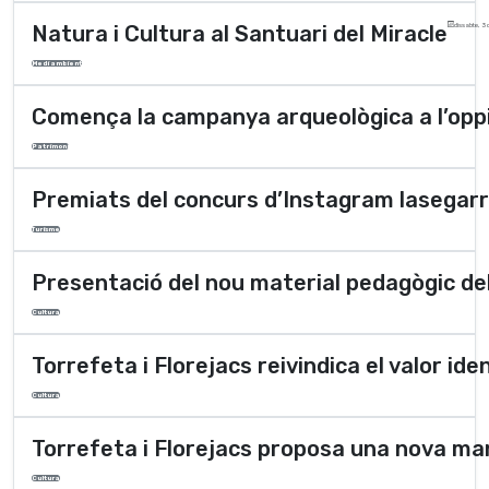
Natura i Cultura al Santuari del Miracle
dissabte, 3 
Medi ambient
Comença la campanya arqueològica a l’oppi
Patrimoni
Premiats del concurs d’Instagram lasegarr
Turisme
Presentació del nou material pedagògic del
Cultura
Torrefeta i Florejacs reivindica el valor iden
Cultura
Torrefeta i Florejacs proposa una nova ma
Cultura