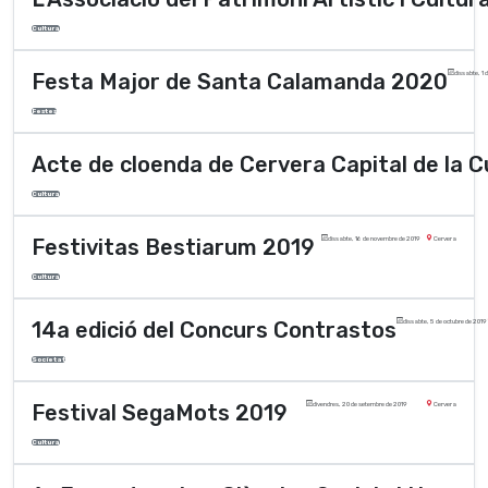
Cultura
Festa Major de Santa Calamanda 2020
dissabte, 1 
Festes
Acte de cloenda de Cervera Capital de la 
Cultura
Festivitas Bestiarum 2019
dissabte, 16 de novembre de 2019
Cervera
Cultura
14a edició del Concurs Contrastos
dissabte, 5 de octubre de 2019
Societat
Festival SegaMots 2019
divendres, 20 de setembre de 2019
Cervera
Cultura