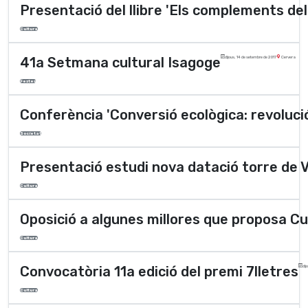
Presentació del llibre 'Els complements de
Cultura
41a Setmana cultural Isagoge
dijous, 14 de setembre de 2017
Cervera
Festes
Conferència 'Conversió ecològica: revolució
Societat
Presentació estudi nova datació torre de V
Cultura
Oposició a algunes millores que proposa Cul
Cultura
Convocatòria 11a edició del premi 7lletres
dij
Cultura